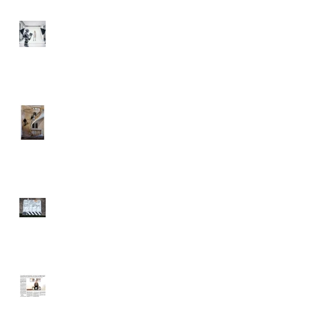
L’IMAGE À L’ÈRE DE L’I.A.
GOOD MORNING WEST -
Photographe
Photographe de plateau de
L'ADOPTION
QPN - Article "Ouest France"