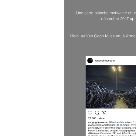
Une carte blanche motivante et u
décembre 2017 aprè
Merci au Van Gogh Museum, à Armelle 