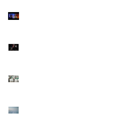
Tournage documentaire
Nouveau PARCOURS
DECOUVERTE
Projet "Bergère"
Le Muscadet enneigé