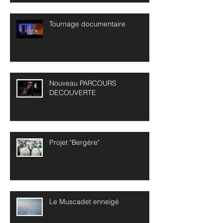
Tournage documentaire
Nouveau PARCOURS
DECOUVERTE
Projet "Bergère"
Le Muscadet enneigé