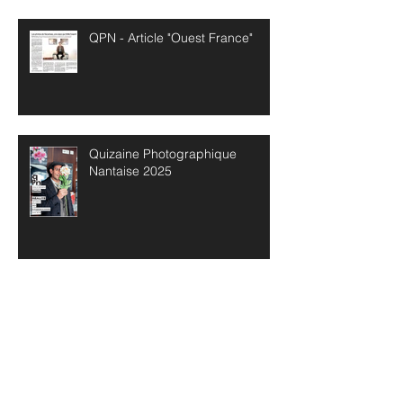
QPN - Article "Ouest France"
Quizaine Photographique
Nantaise 2025
Archives
mai 2026
(1)
1 post
avril 2026
(1)
1 post
février 2026
(2)
2 posts
janvier 2026
(1)
1 post