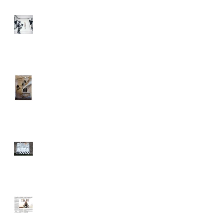
L’IMAGE À L’ÈRE DE L’I.A.
GOOD MORNING WEST -
Photographe
Photographe de plateau de
L'ADOPTION
QPN - Article "Ouest France"