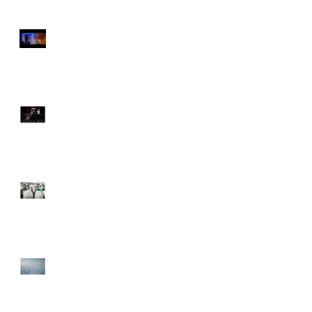
Tournage documentaire
Nouveau PARCOURS
DECOUVERTE
Projet "Bergère"
Le Muscadet enneigé