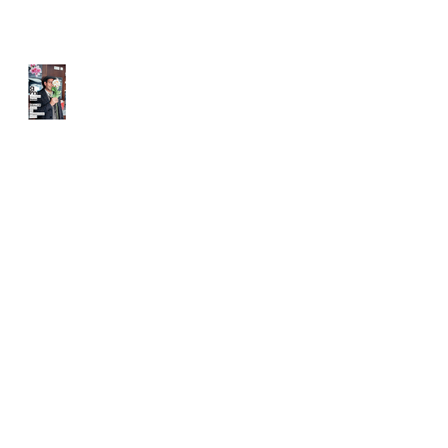
Quizaine Photographique
Nantaise 2025
Archives
mai 2026
(1)
1 post
avril 2026
(1)
1 post
février 2026
(2)
2 posts
janvier 2026
(1)
1 post
novembre 2025
(1)
1 post
octobre 2025
(3)
3 posts
septembre 2025
(1)
1 post
juin 2025
(3)
3 posts
mars 2025
(1)
1 post
février 2025
(1)
1 post
décembre 2024
(1)
1 post
novembre 2024
(3)
3 posts