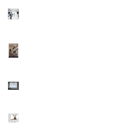
L’IMAGE À L’ÈRE DE L’I.A.
GOOD MORNING WEST -
Photographe
Photographe de plateau de
L'ADOPTION
QPN - Article "Ouest France"