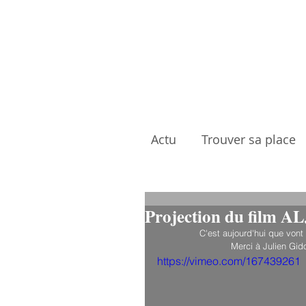
Actu
Trouver sa place
Projection du film A
C'est aujourd'hui que vont 
Merci à Julien Gid
https://vimeo.com/167439261