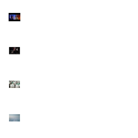
Tournage documentaire
Nouveau PARCOURS
DECOUVERTE
Projet "Bergère"
Le Muscadet enneigé