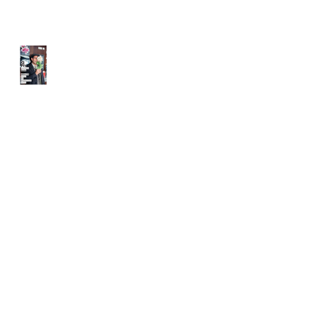
Quizaine Photographique
Nantaise 2025
Archives
mai 2026
(1)
1 post
avril 2026
(1)
1 post
février 2026
(2)
2 posts
janvier 2026
(1)
1 post
novembre 2025
(1)
1 post
octobre 2025
(3)
3 posts
septembre 2025
(1)
1 post
juin 2025
(3)
3 posts
mars 2025
(1)
1 post
février 2025
(1)
1 post
décembre 2024
(1)
1 post
novembre 2024
(3)
3 posts