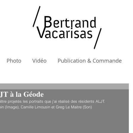
Photo
Vidéo
Publication & Commande
LJT à la Géode
être projetés les portraits que j'ai réalisé des résidents ALJT.
oin (Image), Camille Limousin et Greg Le Maitre (Son)